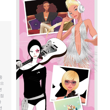
중
것으
년
장점
가
년