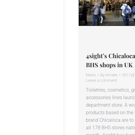
4sight’s Chicaloca
BHS shops in UK
News
By
Amake
2011년
Leave a comment
Toiletries, cosmetics, g
accessories lines launc
department store. A wi
products based on the f
brand Chicaloca are to
all 178 BHS stores nati