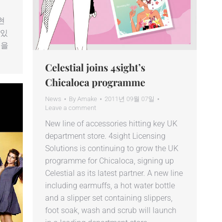
 현
 있
칭을
Celestial joins 4sight’s
Chicaloca programme
News
By
Amake
2011년 09월 07일
Leave a comment
New line of accessories hitting key UK
department store. 4sight Licensing
Solutions is continuing to grow the UK
programme for Chicaloca, signing up
Celestial as its latest partner. A new line
including earmuffs, a hot water bottle
and a slipper set containing slippers,
foot soak, wash and scrub will launch