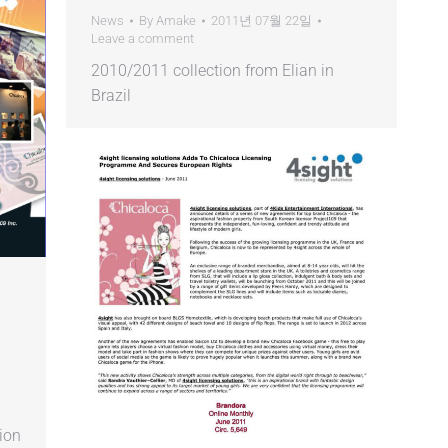
News
By
Amake
2011년 07월 22일
Leave a comment
2010/2011 collection from Elian in
Brazil
ion