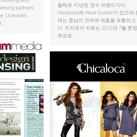
n working with
올해로 45년된 장수 브랜드이다.
icensing partners
Honduras에 Head Quarter가 있으며
ge. Licensees
재는 중남미 전역에 제품을 유통하고
r…
다. 치카로카 지류는 2012년 7월 론
목표로…