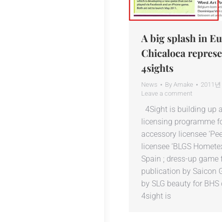
A big splash in E
Chicaloca represe
4sights
News
By
Amake
2011년
Leave a comment
4Sight is building up 
licensing programme fo
accessory licensee ‘Pee
licensee ‘BLGS Hometext
Spain ; dress-up game 
publication by Saicon 
by SLG beauty for BHS 
4sight is