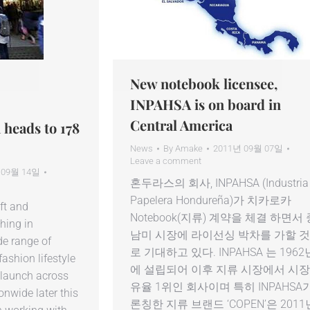
New notebook licensee,
INPAHSA is on board in
Central America
 heads to 178
News
By
Amake
2011년 09월 07일
Leave a comment
 09월 14일
혼두라스의 회사, INPAHSA (Industria
Papelera Hondureña)가 치카로카
ift and
Notebook(지류) 계약을 체결 하면서 
hing in
남미 시장에 라이선싱 박차를 가할 
de range of
로 기대하고 있다. INPAHSA 는 1962
ashion lifestyle
에 설립되어 이후 지류 시장에서 시
 launch across
유율 1위인 회사이며 특히 INPAHSA
onwide later this
론칭한 지류 브랜드 ‘COPEN’은 2011