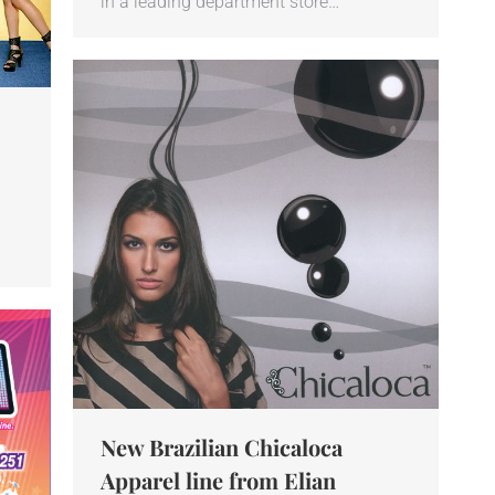
in a leading department store…
New Brazilian Chicaloca
Apparel line from Elian