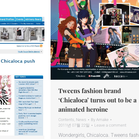
Tweens fashion brand
‘Chicaloca’ turns out to be a
animated heroine
Contents
,
News
By
Amake
2011년 07월 22일
Leave a comment
Wondergirls, Chicaloca. Tweens fash