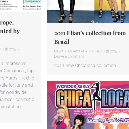
urope,
nted by
2011 Elian’s collection from
Brazil
 07월 22일
News
By
Amake
2011년 07월 22일
Leave a comment
an impressive
2011 new Chicaloca collection
r Chicaloca ; top
rs Hardy : Textile
ile for Italy and
for worldwide
Games ; cosmetic
circulation.