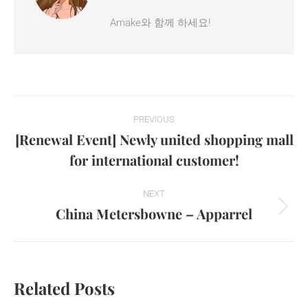
Amake와 함께 하세요!
Post
PREVIOUS
navigation
[Renewal Event] Newly united shopping mall
Previous
for international customer!
post:
NEXT
China Metersbowne – Apparrel
Next
post:
Related Posts