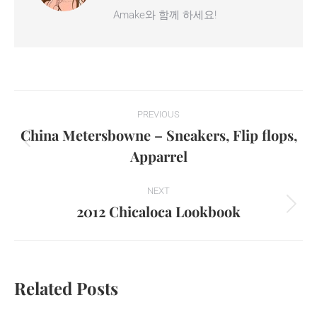
Amake와 함께 하세요!
Post
PREVIOUS
navigation
China Metersbowne – Sneakers, Flip flops,
Previous
Apparrel
post:
NEXT
2012 Chicaloca Lookbook
Next
post:
Related Posts