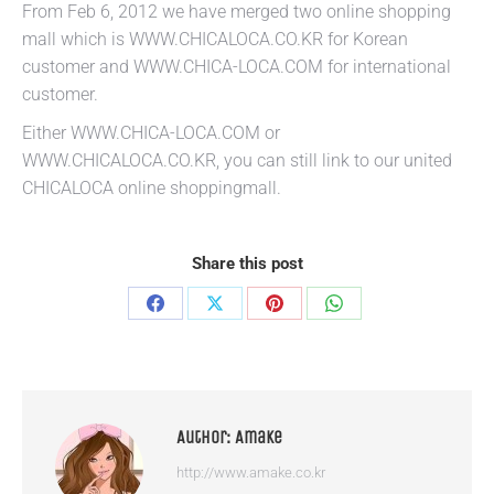
From Feb 6, 2012 we have merged two online shopping
mall which is WWW.CHICALOCA.CO.KR for Korean
customer and WWW.CHICA-LOCA.COM for international
customer.
Either WWW.CHICA-LOCA.COM or
WWW.CHICALOCA.CO.KR, you can still link to our united
CHICALOCA online shoppingmall.
Share this post
Share
Share
Share
Share
on
on
on
on
Facebook
X
Pinterest
WhatsApp
Author:
Amake
http://www.amake.co.kr