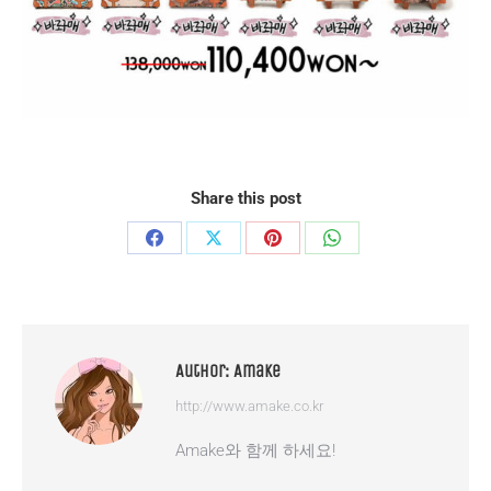
Share this post
Share
Share
Share
Share
on
on
on
on
Facebook
X
Pinterest
WhatsApp
Author:
Amake
http://www.amake.co.kr
Amake와 함께 하세요!