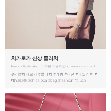
치카로카 신상 클러치
News
By
Amake
2015년 06월 04일
Leave a comment
쥬리#치카로카 #클러치 #가방 #패션 #데일리백 #
데일리룩 #chicaloca #bag #fashion #cluch