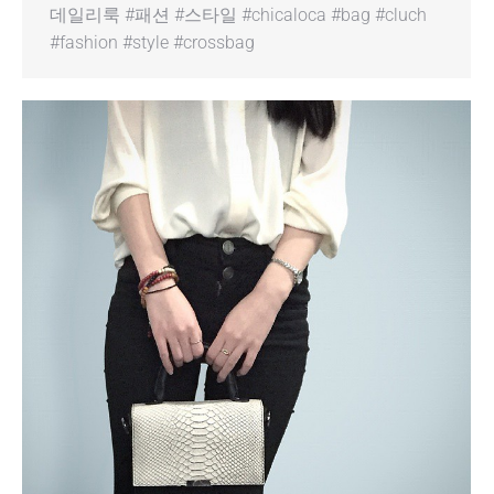
데일리룩 #패션 #스타일 #chicaloca #bag #cluch
#fashion #style #crossbag