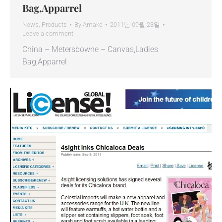
Bag,Apparrel
News
,
Products
By
Amake
2011년 09월 23일
Leave a comment
China – Metersbowne – Canvas,Ladies
Bag,Apparrel