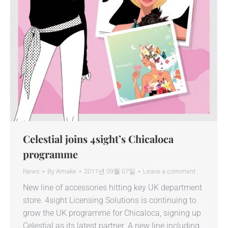
Celestial joins 4sight’s Chicaloca
programme
News
By
Amake
2011년 09월 07일
Leave a comment
New line of accessories hitting key UK department
store. 4sight Licensing Solutions is continuing to
grow the UK programme for Chicaloca, signing up
Celestial as its latest partner. A new line including