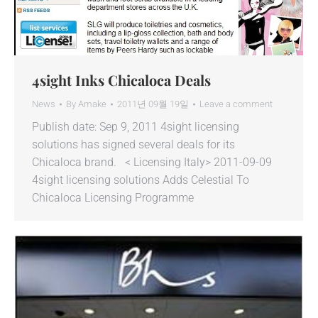
4sight Inks Chicaloca Deals
News
By
Amake
2011년 09월 19일
Leave a comment
Publish date: Sep 9, 2011 4sight licensing
solutions has signed several deals for its
Chicaloca brand. < Licensing Italy> 2011-09-09
4sight licensing solutions Adds Celestial To
Chicaloca Licensing Programme