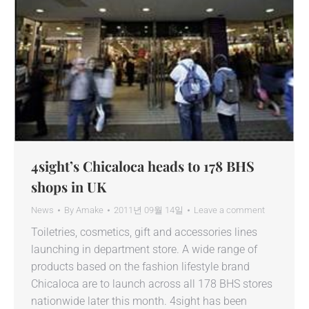
4sight’s Chicaloca heads to 178 BHS
shops in UK
News
By
Amake
2011년 09월 14일
Leave a comment
Toiletries, cosmetics, gift and accessories lines
launching in department store. A wide range of
products based on the fashion lifestyle brand
Chicaloca are to launch across all 178 BHS stores
nationwide later this month. 4sight has been