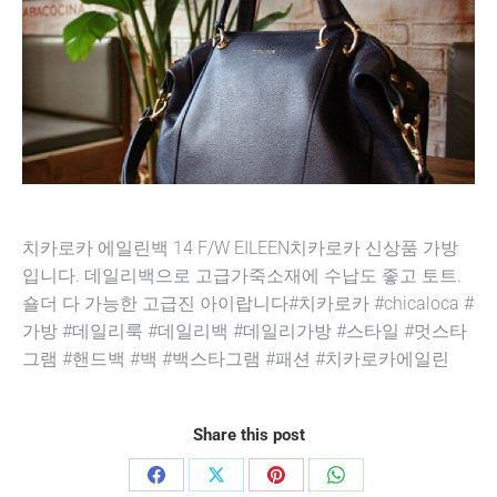
치카로카 에일린백 14 F/W EILEEN치카로카 신상품 가방
입니다. 데일리백으로 고급가죽소재에 수납도 좋고 토트.
숄더 다 가능한 고급진 아이랍니다#치카로카 #chicaloca #
가방 #데일리룩 #데일리백 #데일리가방 #스타일 #멋스타
그램 #핸드백 #백 #백스타그램 #패션 #치카로카에일린
Share this post
Share
Share
Share
Share