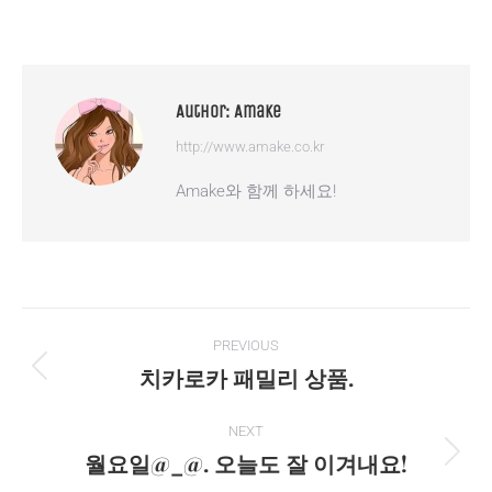
on
on
on
on
Facebook
X
Pinterest
WhatsApp
Author:
Amake
http://www.amake.co.kr
Amake와 함께 하세요!
Post
PREVIOUS
navigation
치카로카 패밀리 상품.
Previous
post:
NEXT
월요일@_@. 오늘도 잘 이겨내요!
Next
post: