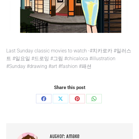
Last Sunday classic movies to watch -#치카로카 #일러스
트 #일요일 #드로잉 #그림 #chicaloca #illustration
#Sunday #drawing #art #fashion #패션
Share this post
Share
Share
Share
Share
on
on
on
on
Facebook
X
Pinterest
WhatsApp
Author:
Amake