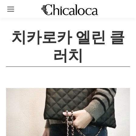
치카로카 엘린 클
러치