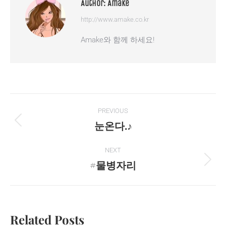
Author:
Amake
http://www.amake.co.kr
Amake와 함께 하세요!
Post
PREVIOUS
navigation
눈온다.♪
Previous
post:
NEXT
#물병자리
Next
post:
Related Posts