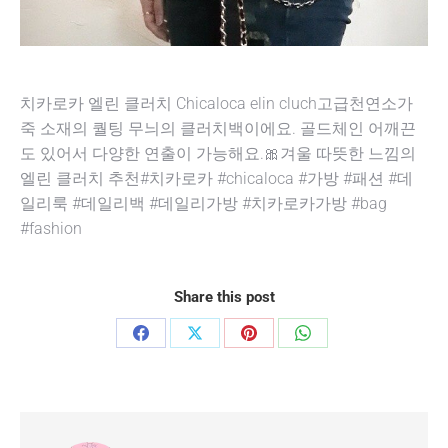
치카로카 엘린 클러치 Chicaloca elin cluch고급천연소가
죽 소재의 퀄팅 무늬의 클러치백이에요. 골드체인 어깨끈
도 있어서 다양한 연출이 가능해요.🎀겨울 따뜻한 느낌의
엘린 클러치 추천#치카로카 #chicaloca #가방 #패션 #데
일리룩 #데일리백 #데일리가방 #치카로카가방 #bag
#fashion
Share this post
Share
Share
Share
Share
on
on
on
on
Facebook
X
Pinterest
WhatsApp