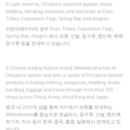
In Latin America, Chicaloca launched apparel, shoes,
bedding, handbag, backpack, and stationary at Elian,
Tilibra, Corporation Fago, Spring Step and Allegrini.
라틴아메리카의 경우 Elian, Tilibra, Corporation Fago,
Spring Step, Allegrini 에서 의류, 신발, 침구류, 핸드백, 백팩,
문구류 등을 전개하고 있습니다.
A Chinese leading fashion brand, Metersbowne has its
Chicaloca section and sells a variety of Chicaloca fashion
products including clothing, sunglasses, bedding, shoes,
handbag, luggage and tissue through more than 200
shops across China, Korea, Hong Kong and Japan.
중국 내 2000개 샵을 통해 치카로카 의류를 전개하는
Metersbowne를 중심으로 썬글라스, 침구류, 신발, 핸드백,
럭기지, 티슈 등이 한국, 중국, 홍콩, 일본에서 전개되고 있
습니다.