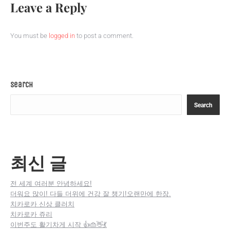
Leave a Reply
on
on
on
on
Facebook
X
Pinterest
WhatsApp
You must be
logged in
to post a comment.
Search
Search
최신 글
전 세계 여러분 안녕하세요!
더워요 많이! 다들 더위에 건강 잘 챙기!오랜만에 한장.
치카로카 신상 클러치
치카로카 쥬리
이번주도 활기차게 시작 👍👜👋💃